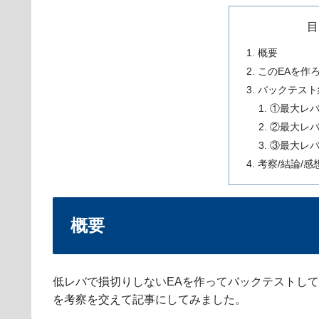
目
概要
このEAを作
バックテスト
①最大レバ
②最大レバ
③最大レバ
考察/結論/感
概要
低レバで損切りしないEAを作ってバックテストし
を考察を交えて記事にしてみました。