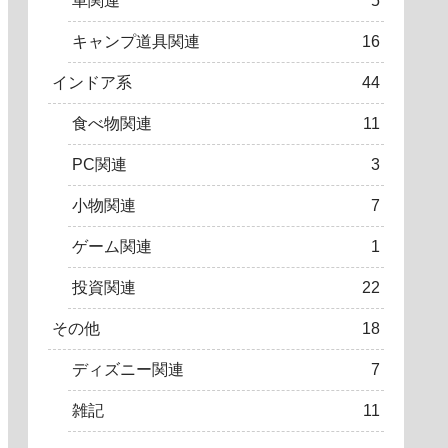
車関連
5
キャンプ道具関連
16
インドア系
44
食べ物関連
11
PC関連
3
小物関連
7
ゲーム関連
1
投資関連
22
その他
18
ディズニー関連
7
雑記
11