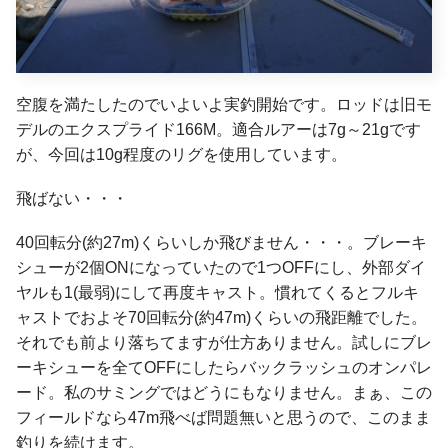
空腹を満たしたのでいよいよ実釣開始です。ロッドは旧モ
デルのエクスプライド166M。適合ルアーは7g～21gです
が、今回は10g程度のリグを使用しています。
飛ばない・・・
40回転分(約27m)くらいしか飛びません・・・。ブレーキ
シューが2個ONになっていたので1つOFFにし、外部ダイ
ヤルも1(最弱)にして再度キャスト。慣れてくるとフルキ
ャストでおよそ70回転分(約47m)くらいの飛距離でした。
それでも前より落ちてますが仕方ありません。試しにブレ
ーキシューを全てOFFにしたらバックラッシュのオンパレ
ード。私のサミングではどうにもなりません。まぁ、この
フィールドなら47m飛べば問題無いと思うので、このまま
釣りを続けます。