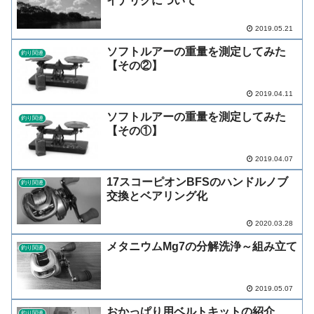
イナリグについて
2019.05.21
ソフトルアーの重量を測定してみた
釣り関連
【その②】
2019.04.11
ソフトルアーの重量を測定してみた
釣り関連
【その①】
2019.04.07
17スコーピオンBFSのハンドルノブ
釣り関連
交換とベアリング化
2020.03.28
メタニウムMg7の分解洗浄～組み立て
釣り関連
2019.05.07
おかっぱり用ベルトキットの紹介
釣り関連