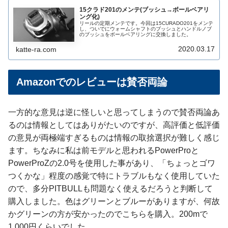
15クラド201のメンテ(ブッシュ→ボールベアリ
ング化)
リールの定期メンテです。今回は15CURADO201をメンテ
し、ついでにウォームシャフトのブッシュとハンドルノブ
のブッシュをボールベアリングに交換しました。
2020.03.17
katte-ra.com
Amazonでのレビューは賛否両論
一方的な意見は逆に怪しいと思ってしまうので賛否両論あ
るのは情報としてはありがたいのですが、高評価と低評価
の意見が両極端すぎるものは情報の取捨選択が難しく感じ
ます。ちなみに私は前モデルと思われるPowerProと
PowerProZの2.0号を使用した事があり、「ちょっとゴワ
つくかな」程度の感覚で特にトラブルもなく使用していた
ので、多分PITBULLも問題なく使えるだろうと判断して
購入しました。色はグリーンとブルーがありますが、何故
かグリーンの方が安かったのでこちらを購入。200mで
1,000円くらいでした。