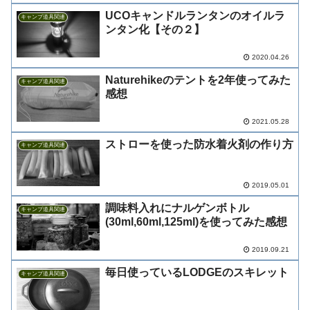
UCOキャンドルランタンのオイルラ
キャンプ道具関連
ンタン化【その２】
2020.04.26
Naturehikeのテントを2年使ってみた
キャンプ道具関連
感想
2021.05.28
ストローを使った防水着火剤の作り方
キャンプ道具関連
2019.05.01
調味料入れにナルゲンボトル
キャンプ道具関連
(30ml,60ml,125ml)を使ってみた感想
2019.09.21
毎日使っているLODGEのスキレット
キャンプ道具関連